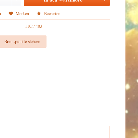
n
Merken
Bewerten
110h4403
t
Bonuspunkte sichern