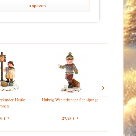
Anpassen
erkinder Heiße
Hubrig Winterkinder Schuljunge
Hubrig 
ronen
Schu
00 € *
27,95 € *
27