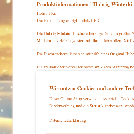
Produktinformationen "Hubrig Winterkind
Höhe: 11cm
Die Beleuchtung erfolgt mittels LED.
Die Hubrig Miniatur Fischräucherei gehört zum großen W
Miniatur aus Holz begeistert mit ihren liebevollen Det
Die Fischräucherei lässt sich mithilfe eines Original Hubr
Ein freundlicher Verkäufer bietet am klaren Wintertag he
Der Fischverkäufer hält in beiden Händen eine Kette aus 
Wir nutzen Cookies und andere Tech
braune Hose und schwarze Schuhe. Im Ofen neben ihm werd
Kätzchen, ganz begierig auf eine schöne Mahlzeit. Dieses
Unser Online-Shop verwendet essenzielle Cookies 
Direktwerbung und die Statistik verbessern, werde
Für Ihre Sammlung können Sie die Hubrig Miniatur 110h
Datenschutzerklärung
Warnhinweise und Sicherheitsinformationen:
kein Spielzeug
Dieses Produkt ist
und eignet sich aussch