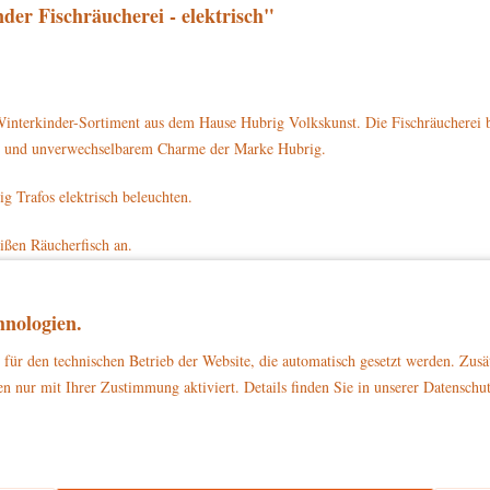
er Fischräucherei - elektrisch"
interkinder-Sortiment aus dem Hause Hubrig Volkskunst. Die Fischräucherei b
ails und unverwechselbarem Charme der Marke Hubrig.
ig Trafos elektrisch beleuchten.
ißen Räucherfisch an.
fünf geräucherten Fischen fest. Er trägt einen dicken, grünen Pullover. Auf dem
nologien.
en gerade drei Fische geräuchert. Davor steht ein braunes Schälchen mit ein
 hat ein schwarzes und weißes Fell. Die Fischräucherei steht auf einem eingesc
für den technischen Betrieb der Website, die automatisch gesetzt werden. Zusä
n nur mit Ihrer Zustimmung aktiviert. Details finden Sie in unserer Datenschu
4403 direkt auf www.hubrig-laden.de bestellen.
zu Dekorationszwecken
ließlich
. Bitte stellen Sie sicher, dass es außerhalb d