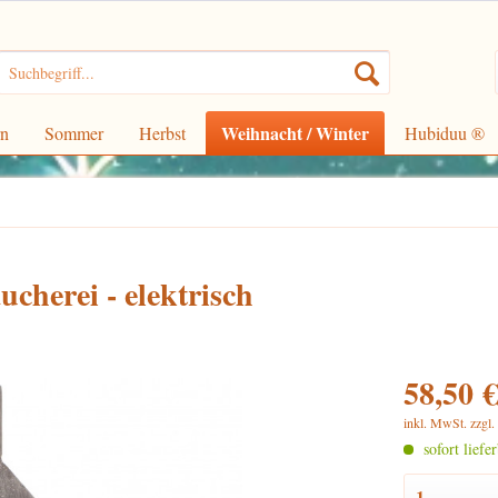
Weihnacht / Winter
rn
Sommer
Herbst
Hubiduu ®
cherei - elektrisch
58,50 €
inkl. MwSt.
zzgl
sofort liefe