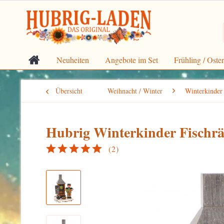
Neuheiten
Angebote im Set
Frühling / Oste
Übersicht
Weihnacht / Winter
Winterkinder
Hubrig Winterkinder Fischräu
(
2
)