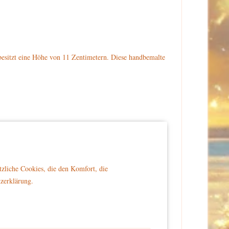
esitzt eine Höhe von 11 Zentimetern. Diese handbemalte
 Kopf sitzt ein grauer Hut. Der Fischverkäufer trägt eine
em Räucherfisch drin. Links daneben sitzt ein hungriges
hneiten Sockel.
tzliche Cookies, die den Komfort, die
tzerklärung.
er Reichweite von Kindern platziert wird, um Sicherheit