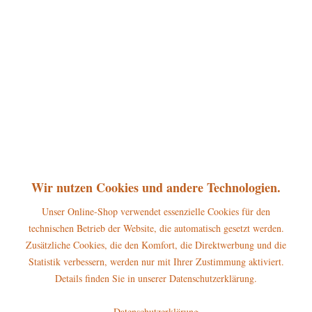
360°
29,50 € *
inkl. MwSt.
zzgl. Versandkosten
sofort lieferbar, Versand innerhalb 1-3 Werktage
In den
Warenkorb
Merken
Bewerten
Artikel-Nr.:
307h0058
P
Wir nutzen Cookies und andere Technologien.
Jetzt
Bonuspunkte sichern
Unser Online-Shop verwendet essenzielle Cookies für den
technischen Betrieb der Website, die automatisch gesetzt werden.
Beschreibung
Zusätzliche Cookies, die den Komfort, die Direktwerbung und die
Höhe: 11cm Die Hubrig Miniatur Mädchen mit Flachs gehört zum
Statistik verbessern, werden nur mit Ihrer Zustimmung aktiviert.
großen Blumenkinder-Sortiment aus...
mehr
Details finden Sie in unserer Datenschutzerklärung.
Hersteller
Datenschutzerklärung