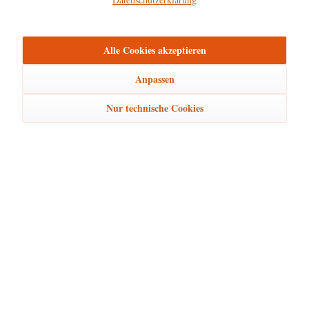
mehr
Bewertungen
0
Alle Cookies akzeptieren
Bewertungen lesen, schreiben und diskutieren...
mehr
Anpassen
Ähnliche Artikel
Nur technische Cookies
Kunden kauften auch
Kunden haben sich ebenfalls angesehen
Hubrig Laden Service
Hubrig Laden Infos
Hubrig Laden Links
Hubrig Laden Newsletter