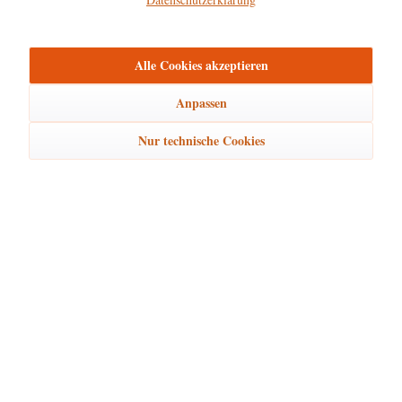
mehr
Bewertungen
0
Alle Cookies akzeptieren
Bewertungen lesen, schreiben und diskutieren...
mehr
Anpassen
Ähnliche Artikel
Nur technische Cookies
Kunden kauften auch
Kunden haben sich ebenfalls angesehen
Hubrig Laden Service
Hubrig Laden Infos
Hubrig Laden Links
Hubrig Laden Newsletter