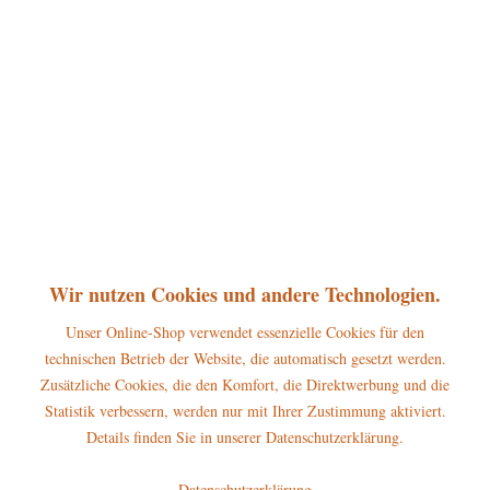
360°
31,00 € *
inkl. MwSt.
zzgl. Versandkosten
sofort lieferbar, Versand innerhalb 1-3 Werktage
In den
Warenkorb
Merken
Bewerten
Artikel-Nr.:
121h0043
P
Wir nutzen Cookies und andere Technologien.
Jetzt
Bonuspunkte sichern
Unser Online-Shop verwendet essenzielle Cookies für den
technischen Betrieb der Website, die automatisch gesetzt werden.
Beschreibung
Zusätzliche Cookies, die den Komfort, die Direktwerbung und die
Erscheinungsjahr 2016 Höhe dieser Hubrig Figur: 6,5 cm Die Hubrig
Statistik verbessern, werden nur mit Ihrer Zustimmung aktiviert.
Miniatur Engel mit...
mehr
Details finden Sie in unserer Datenschutzerklärung.
Hersteller
Datenschutzerklärung