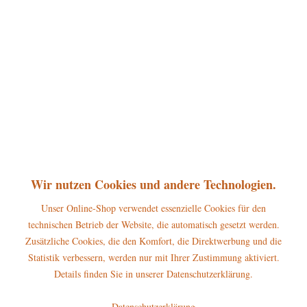
360°
24,95 € *
inkl. MwSt.
zzgl. Versandkosten
sofort lieferbar, Versand innerhalb 1-3 Werktage
In den
Warenkorb
Merken
Bewerten
Artikel-Nr.:
122h2007
P
Wir nutzen Cookies und andere Technologien.
Jetzt
Bonuspunkte sichern
Unser Online-Shop verwendet essenzielle Cookies für den
technischen Betrieb der Website, die automatisch gesetzt werden.
Beschreibung
Zusätzliche Cookies, die den Komfort, die Direktwerbung und die
Höhe: 5cm Die Hubrig Miniatur Glockenklang gehört zum Sternkind-
Statistik verbessern, werden nur mit Ihrer Zustimmung aktiviert.
Sortiment aus dem Hause Hubrig...
mehr
Details finden Sie in unserer Datenschutzerklärung.
Hersteller
Datenschutzerklärung