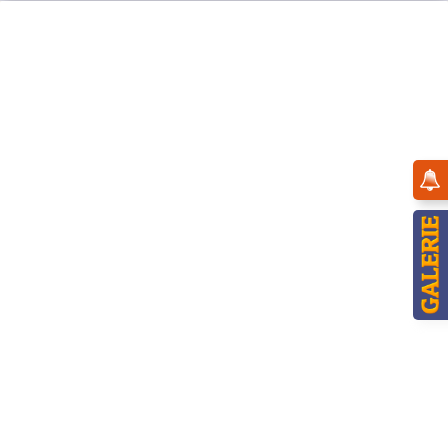
Menü
Übersicht
Sternkinder
Hubrig Sternkind Glockenklang