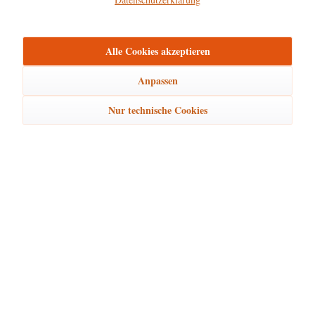
mehr
Bewertungen
0
Alle Cookies akzeptieren
Bewertungen lesen, schreiben und diskutieren...
mehr
Anpassen
Ähnliche Artikel
Nur technische Cookies
Kunden kauften auch
Kunden haben sich ebenfalls angesehen
Hubrig Laden Service
Hubrig Laden Infos
Hubrig Laden Links
Hubrig Laden Newsletter