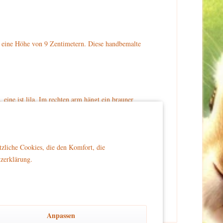
 eine Höhe von 9 Zentimetern. Diese handbemalte
eine ist lila. Im rechten arm hängt ein brauner
drauf. Am rechten Ohr hat sie sich eine rot-weiße
aden.de bestellen.
tzliche Cookies, die den Komfort, die
tzerklärung.
er Reichweite von Kindern platziert wird, um Sicherheit
Anpassen