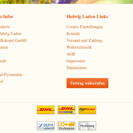
 Infos
Hubrig Laden Links
alerie
Cookie-Einstellungen
Hubrig Laden
Kontakt
olkskunst GmbH
Versand und Zahlung
guren
Widerrufsrecht
AGB
usik
Impressum
Datenschutz
nd Pyramiden
el
Vertrag widerrufen