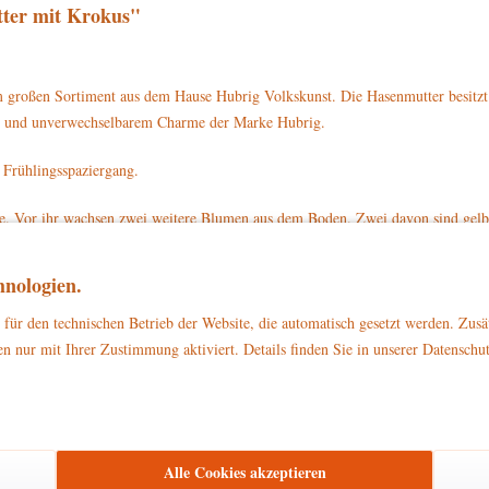
ter mit Krokus"
 großen Sortiment aus dem Hause Hubrig Volkskunst. Die Hasenmutter besitzt
ails und unverwechselbarem Charme der Marke Hubrig.
 Frühlingsspaziergang.
te. Vor ihr wachsen zwei weitere Blumen aus dem Boden. Zwei davon sind gelb, 
ter trägt ein gelbes Kleid. Darüber ist eine weiße Schürze mit Blumenmustern 
nen Sockel.
nologien.
nmutter mit Krokus mit der Artikelnummer 301h0002 direkt auf www.hubrig-l
für den technischen Betrieb der Website, die automatisch gesetzt werden. Zusä
n nur mit Ihrer Zustimmung aktiviert. Details finden Sie in unserer Datenschu
zu Dekorationszwecken
ließlich
. Bitte stellen Sie sicher, dass es außerhalb d
Alle Cookies akzeptieren