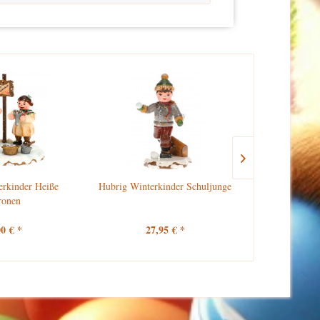
erkinder Heiße
Hubrig Winterkinder Schuljunge
Hubrig 
ronen
Schu
00 € *
27,95 € *
27