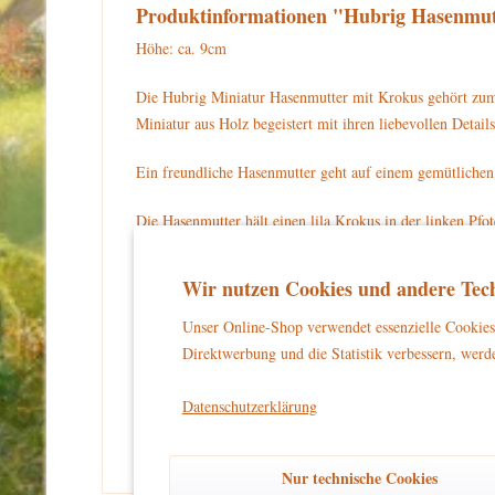
Produktinformationen "Hubrig Hasenmut
Höhe: ca. 9cm
Die Hubrig Miniatur Hasenmutter mit Krokus gehört zum
Miniatur aus Holz begeistert mit ihren liebevollen Det
Ein freundliche Hasenmutter geht auf einem gemütlichen
Die Hasenmutter hält einen lila Krokus in der linken Pfo
Strohkorb mit zwei bunten Ostereiern drin. Die Hasenmut
Schleife gebunden. Die Hasenmutter steht auf einem grü
Wir nutzen Cookies und andere Tech
Für Ihre Sammlung können Sie die Hubrig Miniatur Hase
Unser Online-Shop verwendet essenzielle Cookies 
Direktwerbung und die Statistik verbessern, werde
Warnhinweise und Sicherheitsinformationen:
kein Spielzeug
Dieses Produkt ist
und eignet sich aussch
Datenschutzerklärung
und unbeschwertes Dekorieren zu gewährleisten.
Nur technische Cookies