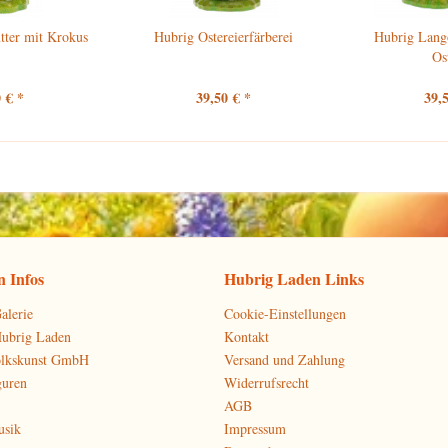
ter mit Krokus
Hubrig Ostereierfärberei
Hubrig Lango
Os
 € *
39,50 € *
39,
 Infos
Hubrig Laden Links
alerie
Cookie-Einstellungen
Hubrig Laden
Kontakt
olkskunst GmbH
Versand und Zahlung
guren
Widerrufsrecht
AGB
usik
Impressum