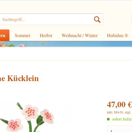
ern
Sommer
Herbst
Weihnacht / Winter
Hubiduu ®
ne Kücklein
47,00 €
inkl. MwSt.
zzgl
sofort liefe