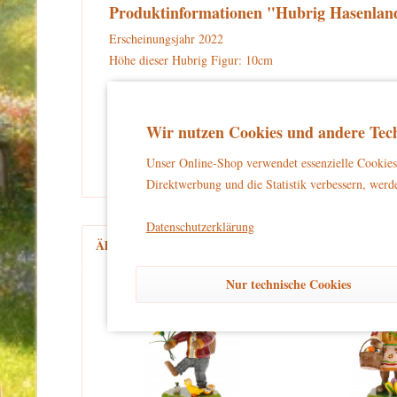
Produktinformationen "Hubrig Hasenland
Erscheinungsjahr 2022
Höhe dieser Hubrig Figur: 10cm
Warnhinweise und Sicherheitsinformationen:
kein Spielzeug
Dieses Produkt ist
und eignet sich aussch
Wir nutzen Cookies und andere Tech
und unbeschwertes Dekorieren zu gewährleisten.
Unser Online-Shop verwendet essenzielle Cookies 
Direktwerbung und die Statistik verbessern, werde
Datenschutzerklärung
Ähnliche Artikel
Kunden kauften auch
Kun
Nur technische Cookies