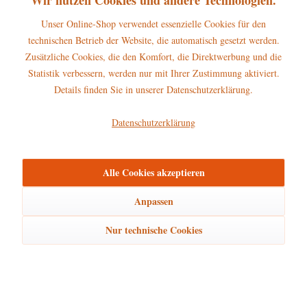
Unser Online-Shop verwendet essenzielle Cookies für den
technischen Betrieb der Website, die automatisch gesetzt werden.
Zusätzliche Cookies, die den Komfort, die Direktwerbung und die
Hubrig Oster Set - Hasenhans und Hasengretchen
Statistik verbessern, werden nur mit Ihrer Zustimmung aktiviert.
Details finden Sie in unserer Datenschutzerklärung.
178,00 € *
Datenschutzerklärung
Beschreibung
Alle Cookies akzeptieren
Höhe: 28cm Die Hubrig Großfigur Hasenhans gehört zum großen
Anpassen
Sortiment aus dem Hause Hubrig...
mehr
Nur technische Cookies
Hersteller
mehr
Bewertungen
0