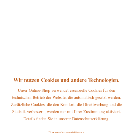
360°
26,50 € *
inkl. MwSt.
zzgl. Versandkosten
sofort lieferbar, Versand innerhalb 1-3 Werktage
In den
Warenkorb
Merken
Bewerten
Artikel-Nr.:
330h0007
P
Wir nutzen Cookies und andere Technologien.
Jetzt
Bonuspunkte sichern
Unser Online-Shop verwendet essenzielle Cookies für den
technischen Betrieb der Website, die automatisch gesetzt werden.
Beschreibung
Zusätzliche Cookies, die den Komfort, die Direktwerbung und die
Erscheinungsjahr 2018 Höhe dieser Hubrig Figur: 6cm Die Hubrig
Statistik verbessern, werden nur mit Ihrer Zustimmung aktiviert.
Miniatur Hallo, Kleiner...
mehr
Details finden Sie in unserer Datenschutzerklärung.
Hersteller
Datenschutzerklärung