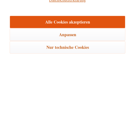
mehr
Bewertungen
0
Alle Cookies akzeptieren
Bewertungen lesen, schreiben und diskutieren...
mehr
Anpassen
Ähnliche Artikel
Nur technische Cookies
Kunden kauften auch
Kunden haben sich ebenfalls angesehen
Hubrig Laden Service
Hubrig Laden Infos
Hubrig Laden Links
Hubrig Laden Newsletter