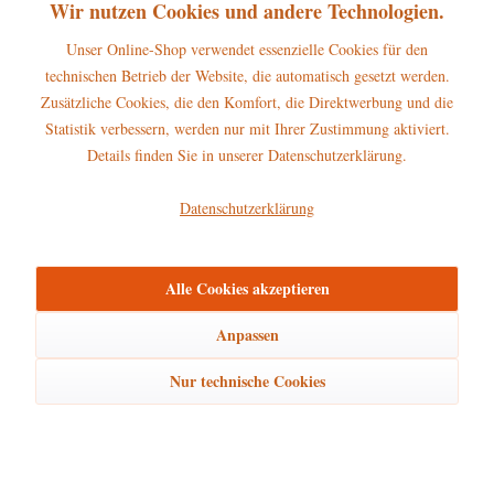
Wir nutzen Cookies und andere Technologien.
Unser Online-Shop verwendet essenzielle Cookies für den
technischen Betrieb der Website, die automatisch gesetzt werden.
Zusätzliche Cookies, die den Komfort, die Direktwerbung und die
Statistik verbessern, werden nur mit Ihrer Zustimmung aktiviert.
Hubrig Winterkinder Set - Süße Zuckerträume
Details finden Sie in unserer Datenschutzerklärung.
70,50 € *
Datenschutzerklärung
Alle Cookies akzeptieren
Beschreibung
Erscheinungsjahr 2025, Höhe dieser Hubrig Figur: 6,5 cm Tauchen Sie
Anpassen
ein in die...
mehr
Nur technische Cookies
Hersteller
mehr