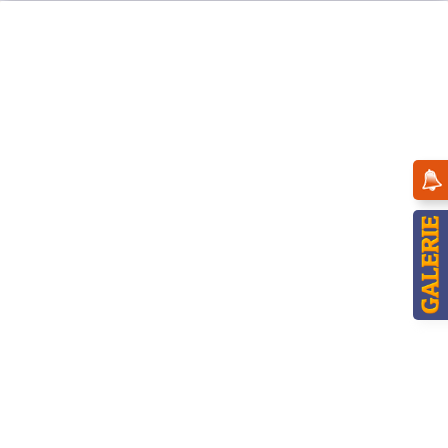
Menü
Übersicht
Winterkinder
Hubrig Winterkinder - Kleine Zuckerwatte
Naschkatze