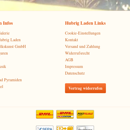
 Infos
Hubrig Laden Links
alerie
Cookie-Einstellungen
Hubrig Laden
Kontakt
olkskunst GmbH
Versand und Zahlung
guren
Widerrufsrecht
AGB
usik
Impressum
Datenschutz
nd Pyramiden
el
Vertrag widerrufen