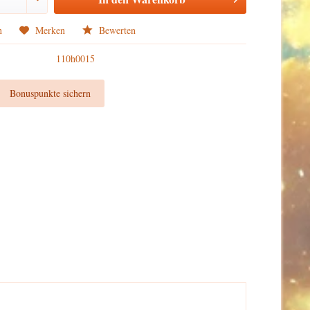
n
Merken
Bewerten
110h0015
t
Bonuspunkte sichern