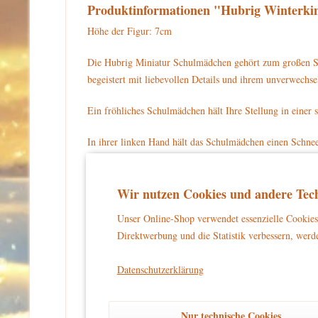
Produktinformationen "Hubrig Winterki
Höhe der Figur: 7cm
Die Hubrig Miniatur Schulmädchen gehört zum großen So
begeistert mit liebevollen Details und ihrem unverwech
Ein fröhliches Schulmädchen hält Ihre Stellung in einer 
In ihrer linken Hand hält das Schulmädchen einen Schnee
Pullover mit Zickzack-Mustern. Auf ihrem Rücken trägt s
herunterhängt. Sie trägt hellblaue Handschuhe. Auf ihre
Wir nutzen Cookies und andere Tech
Schulmädchen steht auf einem braunen, eingeschneiten S
Unser Online-Shop verwendet essenzielle Cookies 
Für Ihre Sammlung können Sie die Hubrig Miniatur Wint
Direktwerbung und die Statistik verbessern, werde
Warnhinweise und Sicherheitsinformationen:
Datenschutzerklärung
kein Spielzeug
Dieses Produkt ist
und eignet sich aussch
und unbeschwertes Dekorieren zu gewährleisten.
Nur technische Cookies