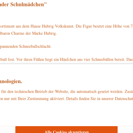
nder Schulmädchen"
rtiment aus dem Hause Hubrig Volkskunst. Die Figur besitzt eine Höhe von 7
selbaren Charme der Marke Hubrig.
spannenden Schneeballschlacht.
ball fest. Vor ihren Füßen liegt ein Häufchen aus vier Schneebällen bereit. D
ie ihren Schulranzen. Um ihren Hals hat sich das Schulmädchen einen roten Sch
m Kopf trägt sie eine graue Mütze mit einer roten Bommel obendrauf. Sie hat 
nologien.
ockel.
für den technischen Betrieb der Website, die automatisch gesetzt werden. Zusä
erkinder Schulmädchen mit der Artikelnummer 110h0015 direkt auf www.hubri
n nur mit Ihrer Zustimmung aktiviert. Details finden Sie in unserer Datenschu
zu Dekorationszwecken
ließlich
. Bitte stellen Sie sicher, dass es außerhalb d
Alle Cookies akzeptieren