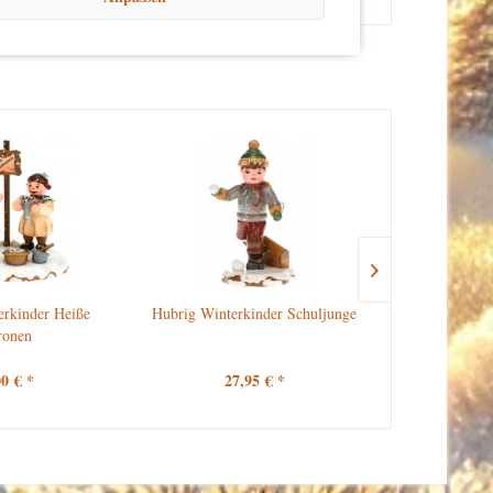
erkinder Heiße
Hubrig Winterkinder Schuljunge
Hubrig 
ronen
Chris
00 € *
27,95 € *
45