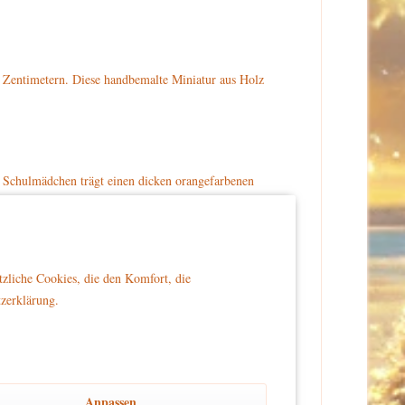
 Zentimetern. Diese handbemalte Miniatur aus Holz
as Schulmädchen trägt einen dicken orangefarbenen
al gebunden, der an ihrer linken Schulter ein stückweit
noch eine hellblaue Hose und braune Schuhe an. Das
tzliche Cookies, die den Komfort, die
g-laden.de bestellen.
tzerklärung.
er Reichweite von Kindern platziert wird, um Sicherheit
Anpassen