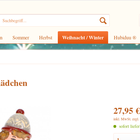
Weihnacht / Winter
rn
Sommer
Herbst
Hubiduu ®
mädchen
27,95 €
inkl. MwSt.
zzgl
sofort liefe