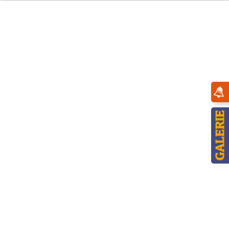
Menü
Übersicht
Winterkinder
Hubrig Räuchermann Winterkinder
Spielzeughändler