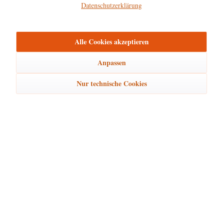
Datenschutzerklärung
Hersteller
mehr
Alle Cookies akzeptieren
Bewertungen
0
Bewertungen lesen, schreiben und diskutieren...
mehr
Anpassen
Nur technische Cookies
Ähnliche Artikel
Kunden kauften auch
Kunden haben sich ebenfalls angesehen
Hubrig Laden Service
Hubrig Laden Infos
Hubrig Laden Links