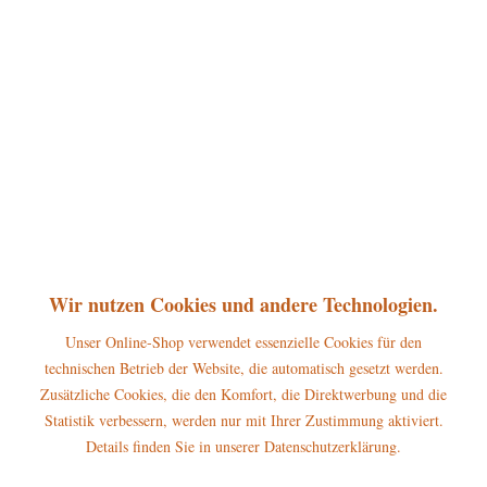
360°
75,00 € *
inkl. MwSt.
zzgl. Versandkosten
sofort lieferbar, Versand innerhalb 1-3 Werktage
In den
Warenkorb
Merken
Bewerten
Artikel-Nr.:
105h4008
Wir nutzen Cookies und andere Technologien.
P
Jetzt
Bonuspunkte sichern
Unser Online-Shop verwendet essenzielle Cookies für den
technischen Betrieb der Website, die automatisch gesetzt werden.
Beschreibung
Zusätzliche Cookies, die den Komfort, die Direktwerbung und die
Statistik verbessern, werden nur mit Ihrer Zustimmung aktiviert.
Erscheinungsjahr 2016 Höhe dieser Hubrig Figur: 20 cm Das Hubrig
Räuchermännchen...
mehr
Details finden Sie in unserer Datenschutzerklärung.