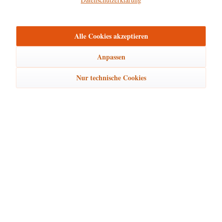
mehr
Bewertungen
0
Alle Cookies akzeptieren
Bewertungen lesen, schreiben und diskutieren...
mehr
Anpassen
Ähnliche Artikel
Nur technische Cookies
Kunden kauften auch
Kunden haben sich ebenfalls angesehen
Hubrig Laden Service
Hubrig Laden Infos
Hubrig Laden Links
Hubrig Laden Newsletter