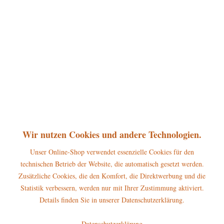
360°
25,50 € *
inkl. MwSt.
zzgl. Versandkosten
sofort lieferbar, Versand innerhalb 1-3 Werktage
In den
Warenkorb
Merken
Bewerten
Artikel-Nr.:
150h0003
P
Wir nutzen Cookies und andere Technologien.
Jetzt
Bonuspunkte sichern
Unser Online-Shop verwendet essenzielle Cookies für den
technischen Betrieb der Website, die automatisch gesetzt werden.
Beschreibung
Zusätzliche Cookies, die den Komfort, die Direktwerbung und die
Erscheinungsjahr 2016 Höhe dieser Hubrig Figur: 8 cm Warnhinweise
Statistik verbessern, werden nur mit Ihrer Zustimmung aktiviert.
und...
mehr
Details finden Sie in unserer Datenschutzerklärung.
Hersteller
Datenschutzerklärung