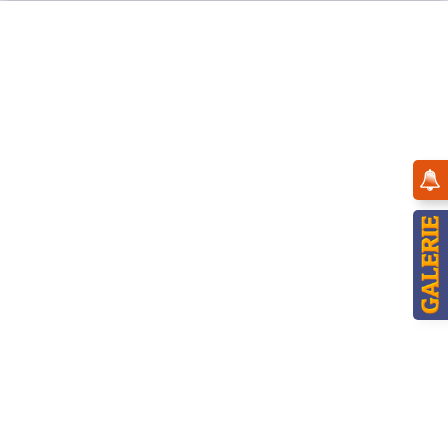
Menü
Übersicht
Baumbehang
Hubrig Baumclipser Teddy Leons Brummi