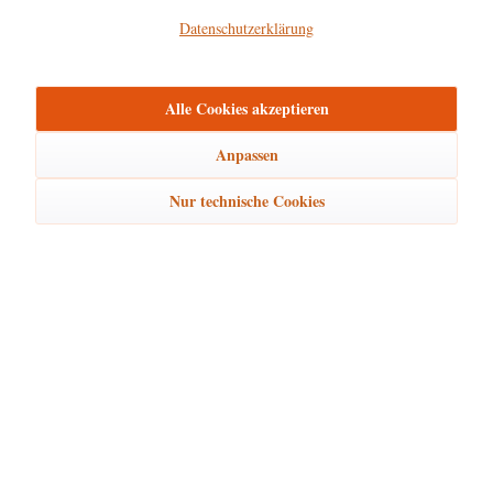
mehr
Datenschutzerklärung
Bewertungen
0
Alle Cookies akzeptieren
Bewertungen lesen, schreiben und diskutieren...
mehr
Anpassen
Zubehör
1
Nur technische Cookies
Ähnliche Artikel
Kunden kauften auch
Kunden haben sich ebenfalls angesehen
Hubrig Laden Service
Hubrig Laden Infos