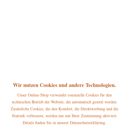
360°
48,00 € *
inkl. MwSt.
zzgl. Versandkosten
Artikel ist vorbestellbar und lieferbar ab dem 1. September 2026
Vorbestellen
Merken
Bewerten
Artikel-Nr.:
105h1206
P
Jetzt
Bonuspunkte sichern
Wir nutzen Cookies und andere Technologien.
Unser Online-Shop verwendet essenzielle Cookies für den
Beschreibung
technischen Betrieb der Website, die automatisch gesetzt werden.
Erscheinungsjahr 2026 Höhe dieser Hubrig Figur: ca.14cm Der Hubrig
Zusätzliche Cookies, die den Komfort, die Direktwerbung und die
Räucherwichtel...
mehr
Statistik verbessern, werden nur mit Ihrer Zustimmung aktiviert.
Details finden Sie in unserer Datenschutzerklärung.
Hersteller