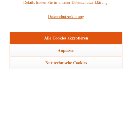
Details finden Sie in unserer Datenschutzerklärung.
Hersteller
Datenschutzerklärung
mehr
Alle Cookies akzeptieren
Bewertungen
0
Bewertungen lesen, schreiben und diskutieren...
mehr
Anpassen
Nur technische Cookies
Zubehör
1
Ähnliche Artikel
Kunden kauften auch
Kunden haben sich ebenfalls angesehen
Hubrig Laden Service