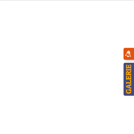
Menü
Übersicht
Heilige Drei Könige
Hubrig Räuchermann Heilige Drei Könige
Balthasar