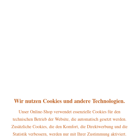
360°
189,00 € *
inkl. MwSt.
zzgl. Versandkosten
Versandkostenfrei
sofort lieferbar, Versand innerhalb 1-3 Werktage
In den
Warenkorb
Merken
Bewerten
Artikel-Nr.:
105h2002
Wir nutzen Cookies und andere Technologien.
P
Jetzt
Bonuspunkte sichern
Unser Online-Shop verwendet essenzielle Cookies für den
technischen Betrieb der Website, die automatisch gesetzt werden.
Beschreibung
Zusätzliche Cookies, die den Komfort, die Direktwerbung und die
Der Hubrig Räuchermann Heilige Drei Könige – Balthasar erstrahlt in
Statistik verbessern, werden nur mit Ihrer Zustimmung aktiviert.
einer Höhe von 35...
mehr