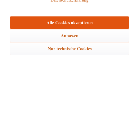
mehr
Bewertungen
0
Alle Cookies akzeptieren
Bewertungen lesen, schreiben und diskutieren...
mehr
Anpassen
Ähnliche Artikel
Nur technische Cookies
Kunden kauften auch
Kunden haben sich ebenfalls angesehen
Hubrig Laden Service
Hubrig Laden Infos
Hubrig Laden Links
Hubrig Laden Newsletter