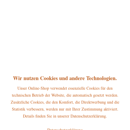
360°
54,50 € *
inkl. MwSt.
zzgl. Versandkosten
sofort lieferbar, Versand innerhalb 1-3 Werktage
In den
Warenkorb
Merken
Bewerten
Artikel-Nr.:
121h1013
P
Wir nutzen Cookies und andere Technologien.
Jetzt
Bonuspunkte sichern
Unser Online-Shop verwendet essenzielle Cookies für den
technischen Betrieb der Website, die automatisch gesetzt werden.
Beschreibung
Zusätzliche Cookies, die den Komfort, die Direktwerbung und die
Erscheinungsjahr 2024, Höhe dieser Hubrig Figur: 16 cm Erleben Sie
Statistik verbessern, werden nur mit Ihrer Zustimmung aktiviert.
den „Hubrig Engel mit...
mehr
Details finden Sie in unserer Datenschutzerklärung.
Hersteller
Datenschutzerklärung