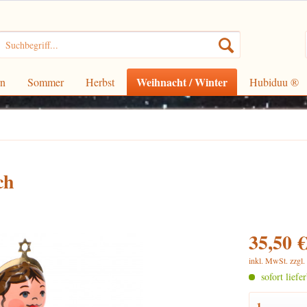
Weihnacht / Winter
rn
Sommer
Herbst
Hubiduu ®
ch
35,50 €
inkl. MwSt.
zzgl
sofort liefe