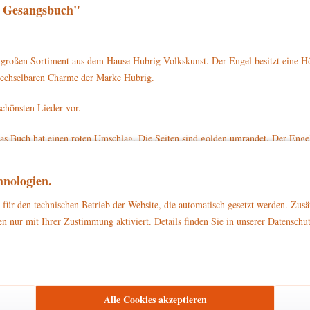
t Gesangsbuch"
großen Sortiment aus dem Hause Hubrig Volkskunst. Der Engel besitzt eine H
rwechselbaren Charme der Marke Hubrig.
chönsten Lieder vor.
as Buch hat einen roten Umschlag. Die Seiten sind golden umrandet. Der Engel
 Sie hat goldene Schuhe an. Auf dem Rücken befindet sich ein grünes Flügelpa
nologien.
l mit Gesangsbuch mit der Artikelnummer 121h3012 direkt auf www.hubrig-la
für den technischen Betrieb der Website, die automatisch gesetzt werden. Zusä
n nur mit Ihrer Zustimmung aktiviert. Details finden Sie in unserer Datenschu
zu Dekorationszwecken
ließlich
. Bitte stellen Sie sicher, dass es außerhalb d
Alle Cookies akzeptieren