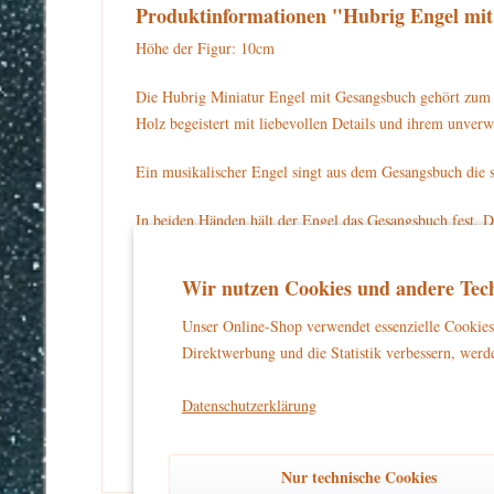
Produktinformationen "Hubrig Engel mi
Höhe der Figur: 10cm
Die Hubrig Miniatur Engel mit Gesangsbuch gehört zum 
Holz begeistert mit liebevollen Details und ihrem unve
Ein musikalischer Engel singt aus dem Gesangsbuch die s
In beiden Händen hält der Engel das Gesangsbuch fest. D
um den Hals. Auf dem Kopf sitzt ein goldenes Krönchen.
einem dunkelblauen Sockel.
Wir nutzen Cookies und andere Tech
Für Ihre Sammlung können Sie die Hubrig Miniatur Enge
Unser Online-Shop verwendet essenzielle Cookies 
Direktwerbung und die Statistik verbessern, werde
Warnhinweise und Sicherheitsinformationen:
kein Spielzeug
Dieses Produkt ist
und eignet sich aussch
Datenschutzerklärung
und unbeschwertes Dekorieren zu gewährleisten.
Nur technische Cookies