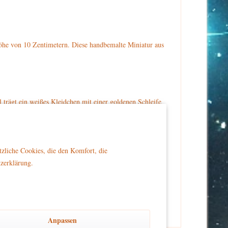
öhe von 10 Zentimetern. Diese handbemalte Miniatur aus
 trägt ein weißes Kleidchen mit einer goldenen Schleife
ar mit goldenen Pünktchen. Der Engel musiziert auf
den.de bestellen.
tzliche Cookies, die den Komfort, die
tzerklärung.
er Reichweite von Kindern platziert wird, um Sicherheit
Anpassen