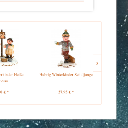
erkinder Heiße
Hubrig Winterkinder Schuljunge
Hubrig 
ronen
Schu
00 € *
27,95 € *
27