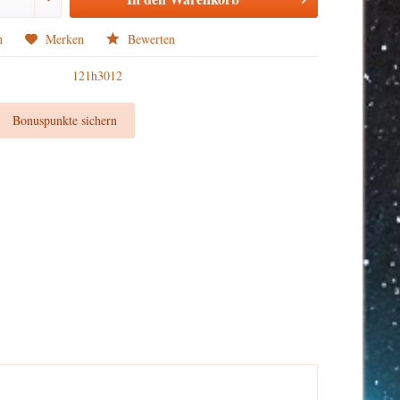
n
Merken
Bewerten
121h3012
t
Bonuspunkte sichern