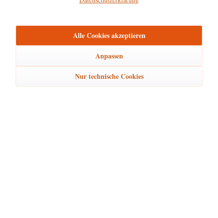
mehr
Bewertungen
0
Alle Cookies akzeptieren
Bewertungen lesen, schreiben und diskutieren...
mehr
Anpassen
Ähnliche Artikel
Nur technische Cookies
Kunden kauften auch
Kunden haben sich ebenfalls angesehen
Hubrig Laden Service
Hubrig Laden Infos
Hubrig Laden Links
Hubrig Laden Newsletter