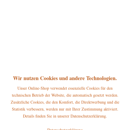
360°
42,50 € *
inkl. MwSt.
zzgl. Versandkosten
sofort lieferbar, Versand innerhalb 1-3 Werktage
In den
Warenkorb
Merken
Bewerten
Artikel-Nr.:
121h3004
P
Wir nutzen Cookies und andere Technologien.
Jetzt
Bonuspunkte sichern
Unser Online-Shop verwendet essenzielle Cookies für den
technischen Betrieb der Website, die automatisch gesetzt werden.
Beschreibung
Zusätzliche Cookies, die den Komfort, die Direktwerbung und die
Höhe der Figur: 10cm Die Hubrig Miniatur Engel des Lichtes gehört
Statistik verbessern, werden nur mit Ihrer Zustimmung aktiviert.
zum großen Sortiment aus dem...
mehr
Details finden Sie in unserer Datenschutzerklärung.
Hersteller
Datenschutzerklärung