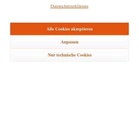
Datenschutzerklärung
Hersteller
mehr
Alle Cookies akzeptieren
Bewertungen
0
Anpassen
Bewertungen lesen, schreiben und diskutieren...
mehr
Nur technische Cookies
Ähnliche Artikel
Kunden kauften auch
Kunden haben sich ebenfalls angesehen
Hubrig Laden Service
Hubrig Laden Infos
Hubrig Laden Links