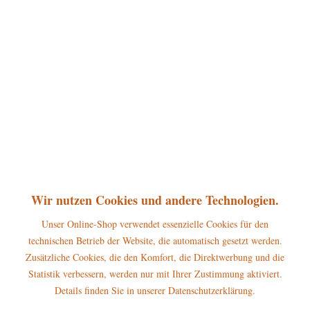
100,00 € *
inkl. MwSt.
zzgl. Versandkosten
Versandkostenfrei
sofort lieferbar, Versand innerhalb 1-3 Werktage
In den
Warenkorb
Merken
Bewerten
Artikel-Nr.:
GUT100EURO
Wir nutzen Cookies und andere Technologien.
P
Jetzt
Bonuspunkte sichern
Unser Online-Shop verwendet essenzielle Cookies für den
technischen Betrieb der Website, die automatisch gesetzt werden.
Zusätzliche Cookies, die den Komfort, die Direktwerbung und die
Beschreibung
Statistik verbessern, werden nur mit Ihrer Zustimmung aktiviert.
Verschenken Sie doch Einkaufsgutscheine von hubrig-laden.de. Diese
Details finden Sie in unserer Datenschutzerklärung.
Gutscheine sind zeitlich...
mehr