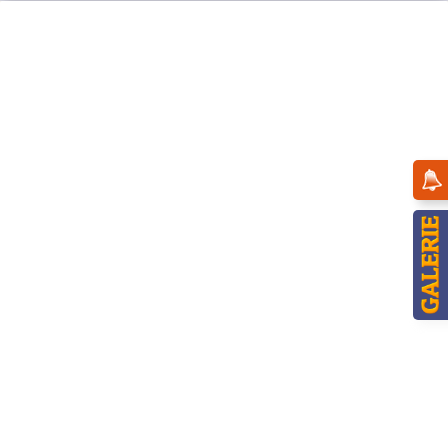
Menü
Übersicht
Gutscheine
Hubrig Laden Einkaufsgutschein 100 Euro
plus gratis Hubrig Katalog