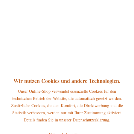
30,00 € *
inkl. MwSt.
zzgl. Versandkosten
sofort lieferbar, Versand innerhalb 1-3 Werktage
In den
Warenkorb
Merken
Bewerten
Artikel-Nr.:
GUT30EURO
P
Wir nutzen Cookies und andere Technologien.
Jetzt
Bonuspunkte sichern
Unser Online-Shop verwendet essenzielle Cookies für den
technischen Betrieb der Website, die automatisch gesetzt werden.
Beschreibung
Zusätzliche Cookies, die den Komfort, die Direktwerbung und die
Verschenken Sie doch Einkaufsgutscheine von hubrig-laden.de. Diese
Statistik verbessern, werden nur mit Ihrer Zustimmung aktiviert.
Gutscheine sind zeitlich...
mehr
Details finden Sie in unserer Datenschutzerklärung.
Hersteller