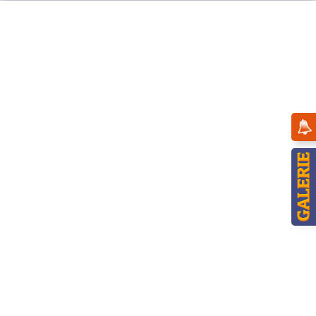
Menü
Übersicht
Gutscheine
Hubrig Laden Einkaufsgutschein 30 Euro -
plus gratis Hubrig Katalog