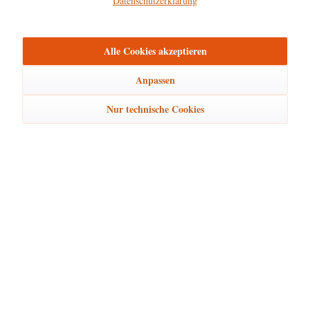
Datenschutzerklärung
mehr
Alle Cookies akzeptieren
Bewertungen
0
Bewertungen lesen, schreiben und diskutieren...
mehr
Anpassen
Ähnliche Artikel
Nur technische Cookies
Kunden kauften auch
Kunden haben sich ebenfalls angesehen
Hubrig Laden Service
Hubrig Laden Infos
Hubrig Laden Links
Hubrig Laden Newsletter