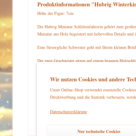
Produktinformationen "Hubrig Winterkin
Höhe der Figur: 7cm
Die Hubrig Miniatur Schlittenfahrerin gehört zum große
Miniatur aus Holz begeistert mit liebevollen Details u
Eine fürsorgliche Schwester geht mit Ihrem kleinen Brüde
Die zwei Geschwister sitzen auf einem braunen Holzschlit
Tannenbäumchen den Hügel hinunter. Die Schwester trägt
Brüderchen trägt eine grüne Jacke und Mütze. Wie seine 
Wir nutzen Cookies und andere Tech
Für Ihre Sammlung können Sie die Hubrig Miniatur Schli
Unser Online-Shop verwendet essenzielle Cookies 
Direktwerbung und die Statistik verbessern, werde
Warnhinweise und Sicherheitsinformationen:
kein Spielzeug
Dieses Produkt ist
und eignet sich aussch
Datenschutzerklärung
und unbeschwertes Dekorieren zu gewährleisten.
Nur technische Cookies