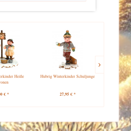
erkinder Heiße
Hubrig Winterkinder Schuljunge
Hubrig 
ronen
Schu
00 € *
27,95 € *
27