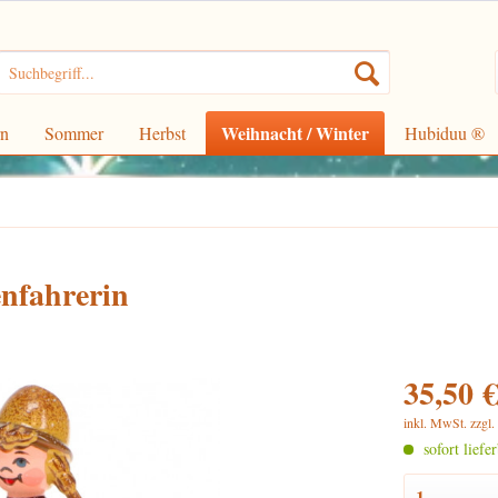
Weihnacht / Winter
rn
Sommer
Herbst
Hubiduu ®
enfahrerin
35,50 €
inkl. MwSt.
zzgl
sofort liefe