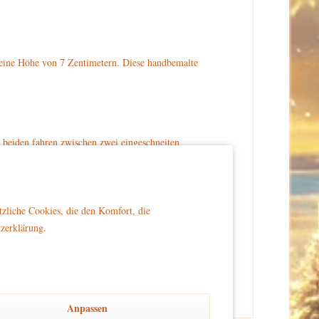
 eine Höhe von 7 Zentimetern. Diese handbemalte
ie beiden fahren zwischen zwei eingeschneiten
gelbe Mütze, graue Hose und schwarze Schuhe. Das
eln auf einem eingeschneiten Sockel.
 bestellen.
tzliche Cookies, die den Komfort, die
tzerklärung.
er Reichweite von Kindern platziert wird, um Sicherheit
Anpassen