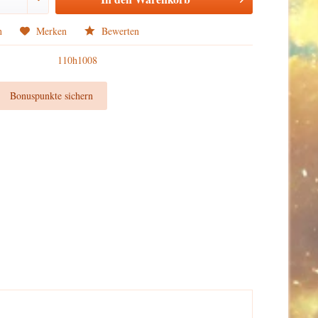
n
Merken
Bewerten
110h1008
t
Bonuspunkte sichern