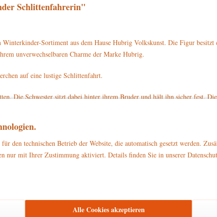
der Schlittenfahrerin"
n Winterkinder-Sortiment aus dem Hause Hubrig Volkskunst. Die Figur besitzt
nd ihrem unverwechselbaren Charme der Marke Hubrig.
rchen auf eine lustige Schlittenfahrt.
ten. Die Schwester sitzt dabei hinter ihrem Bruder und hält ihn sicher fest. D
 einen dicken lila Pullover mit einem Schleifchen am Rücken. Sie trägt eine 
Schwester hat er eine graue Hose und schwarze Schuhe an. Die Geschwister rod
nologien.
ttenfahrerin mit der Artikelnummer 110h1008 direkt auf www.hubrig-laden.de
für den technischen Betrieb der Website, die automatisch gesetzt werden. Zusä
n nur mit Ihrer Zustimmung aktiviert. Details finden Sie in unserer Datenschu
zu Dekorationszwecken
ließlich
. Bitte stellen Sie sicher, dass es außerhalb d
Alle Cookies akzeptieren