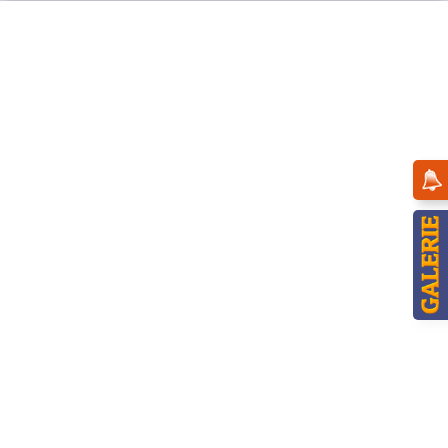
Menü
Übersicht
Räucherwichtel
Hubrig Räucherfrau Knusperhexe - knusper,
knusper