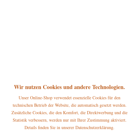
360°
75,00 € *
inkl. MwSt.
zzgl. Versandkosten
sofort lieferbar, Versand innerhalb 1-3 Werktage
In den
Warenkorb
Merken
Bewerten
Artikel-Nr.:
105h5009
Wir nutzen Cookies und andere Technologien.
P
Jetzt
Bonuspunkte sichern
Unser Online-Shop verwendet essenzielle Cookies für den
technischen Betrieb der Website, die automatisch gesetzt werden.
Beschreibung
Zusätzliche Cookies, die den Komfort, die Direktwerbung und die
Statistik verbessern, werden nur mit Ihrer Zustimmung aktiviert.
Erscheinungsjahr 2020 Größe des Artikel: 20cm Mit dieser
Räucherhexe ist das Abbrennen von...
mehr
Details finden Sie in unserer Datenschutzerklärung.