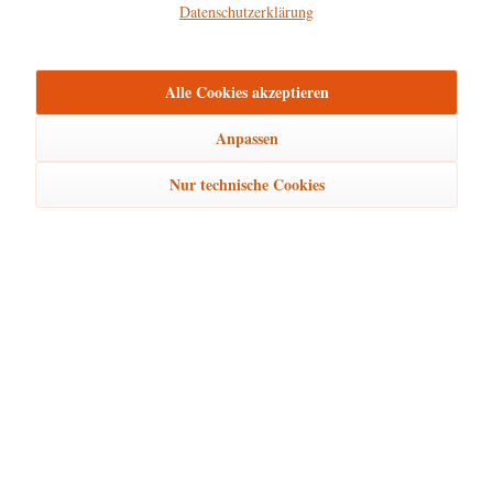
Datenschutzerklärung
Hersteller
mehr
Alle Cookies akzeptieren
Bewertungen
0
Bewertungen lesen, schreiben und diskutieren...
mehr
Anpassen
Nur technische Cookies
Ähnliche Artikel
Kunden kauften auch
Kunden haben sich ebenfalls angesehen
Hubrig Laden Service
Hubrig Laden Infos
Hubrig Laden Links