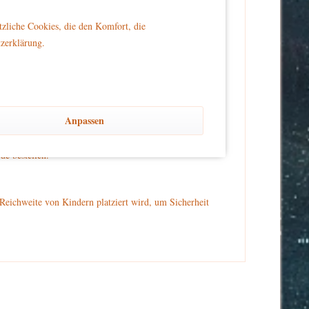
 50 Millimeter hoch. Diese handbemalte Miniatur aus
tzliche Cookies, die den Komfort, die
tzerklärung.
. Auf dem Kopf trägt der braunhaarige Engel ein
elmütze. Er trägt auch noch grüne Handschuhe. Der
Anpassen
e bestellen.
er Reichweite von Kindern platziert wird, um Sicherheit