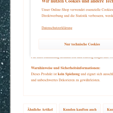
Wir nutzen Cookies und andere Tech
Der Hubrig Engel mit Weihnachtsmann gehört zum großen
Unser Online-Shop verwendet essenzielle Cookies 
Holz begeistert mit liebevollen Details und ihrem unve
Direktwerbung und die Statistik verbessern, werde
Ein Engel hält voller Vorfreude auf Weihnachten einen 
Datenschutzerklärung
Der Engel trägt ein weißes Kleidchen mit goldenen Pünk
goldenes Krönchen mit Stern obendrauf. Der Miniatur-Wei
Nur technische Cookies
Hubrig Engel mit Weihnachtsmann steht auf einem blaue
Für Ihre Sammlung können Sie den Hubrig Engel mit We
Warnhinweise und Sicherheitsinformationen:
kein Spielzeug
Dieses Produkt ist
und eignet sich aussch
und unbeschwertes Dekorieren zu gewährleisten.
Ähnliche Artikel
Kunden kauften auch
Kun