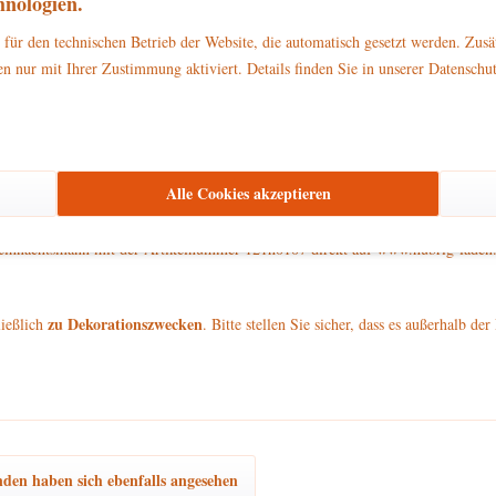
nologien.
 Sortiment aus dem Hause Hubrig Volkskunst. Der Engel ist 6 Zentimeter und
für den technischen Betrieb der Website, die automatisch gesetzt werden. Zusä
rwechselbaren Charme der Marke Hubrig.
n nur mit Ihrer Zustimmung aktiviert. Details finden Sie in unserer Datenschu
Miniatur-Weihnachtsmann in beiden Händen vor sich.
tchen. An Ihrem Rücken befinden sich zwei grüne Flügel mit goldenen Punkten
hnachtsmann trägt seinen allseits bekannten roten Mantel und seine rote Zipf
Alle Cookies akzeptieren
n Sockel.
ihnachtsmann mit der Artikelnummer 121h0107 direkt auf www.hubrig-laden.d
zu Dekorationszwecken
ließlich
. Bitte stellen Sie sicher, dass es außerhalb d
den haben sich ebenfalls angesehen