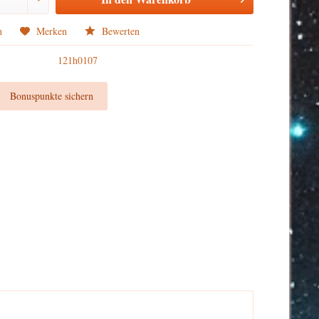
n
Merken
Bewerten
121h0107
t
Bonuspunkte sichern