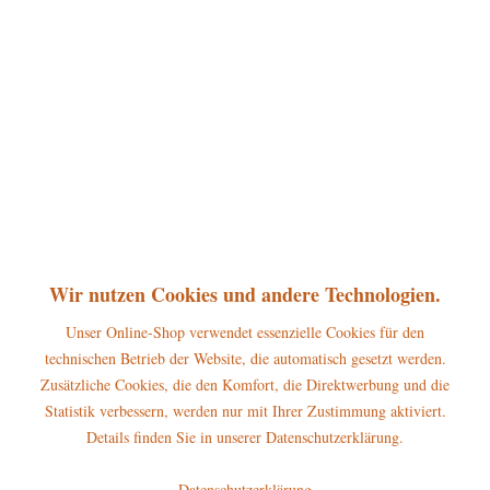
360°
26,50 € *
inkl. MwSt.
zzgl. Versandkosten
sofort lieferbar, Versand innerhalb 1-3 Werktage
In den
Warenkorb
Merken
Bewerten
Artikel-Nr.:
121h0012
P
Wir nutzen Cookies und andere Technologien.
Jetzt
Bonuspunkte sichern
Unser Online-Shop verwendet essenzielle Cookies für den
technischen Betrieb der Website, die automatisch gesetzt werden.
Beschreibung
Zusätzliche Cookies, die den Komfort, die Direktwerbung und die
Höhe der Figur: 6,5cm Die Hubrig Miniatur Engel mit Pauke gehört
Statistik verbessern, werden nur mit Ihrer Zustimmung aktiviert.
zum großen Sortiment aus dem...
mehr
Details finden Sie in unserer Datenschutzerklärung.
Hersteller
Datenschutzerklärung