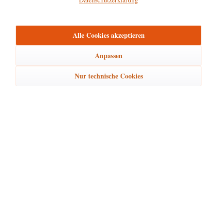
mehr
Bewertungen
0
Alle Cookies akzeptieren
Bewertungen lesen, schreiben und diskutieren...
mehr
Anpassen
Ähnliche Artikel
Nur technische Cookies
Kunden kauften auch
Kunden haben sich ebenfalls angesehen
Hubrig Laden Service
Hubrig Laden Infos
Hubrig Laden Links
Hubrig Laden Newsletter