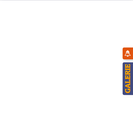
Menü
Übersicht
Baumbehang
Hubrig Baumbehang- Nussknacker
Wachsoldat