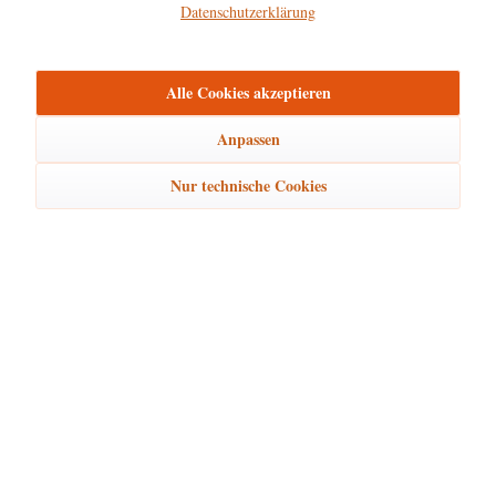
Datenschutzerklärung
Hersteller
mehr
Alle Cookies akzeptieren
Bewertungen
0
Bewertungen lesen, schreiben und diskutieren...
mehr
Anpassen
Nur technische Cookies
Ähnliche Artikel
Kunden kauften auch
Kunden haben sich ebenfalls angesehen
Hubrig Laden Service
Hubrig Laden Infos
Hubrig Laden Links