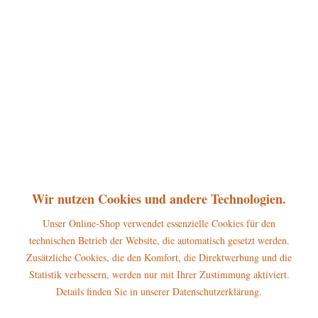
360°
24,95 € *
inkl. MwSt.
zzgl. Versandkosten
sofort lieferbar, Versand innerhalb 1-3 Werktage
In den
Warenkorb
Merken
Bewerten
Artikel-Nr.:
130h0002
Wir nutzen Cookies und andere Technologien.
P
Jetzt
Bonuspunkte sichern
Unser Online-Shop verwendet essenzielle Cookies für den
technischen Betrieb der Website, die automatisch gesetzt werden.
Beschreibung
Zusätzliche Cookies, die den Komfort, die Direktwerbung und die
Statistik verbessern, werden nur mit Ihrer Zustimmung aktiviert.
Höhe dieses Hubrig-Baumbehangs: 7cm Der Hubrig Baumbehang
Nussknacker Wachsoldat gehört zum...
mehr
Details finden Sie in unserer Datenschutzerklärung.