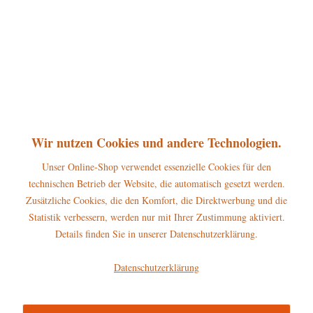
Hubrig Winterkinder - Bergmann mit Sousaphon
Wir nutzen Cookies und andere Technologien.
29,95 € *
Unser Online-Shop verwendet essenzielle Cookies für den
technischen Betrieb der Website, die automatisch gesetzt werden.
Alle auswählen
Zusätzliche Cookies, die den Komfort, die Direktwerbung und die
Statistik verbessern, werden nur mit Ihrer Zustimmung aktiviert.
Hubrig Winterkinder - Bergmann mit
1x
29,95 €
Sousaphon
Details finden Sie in unserer Datenschutzerklärung.
Hubrig Winterkinder - Bergmann mit
1x
29,95 €
Datenschutzerklärung
Pauke
Hubrig Winterkinder - Bergmann mit
1x
28,95 €
Russischen Horn