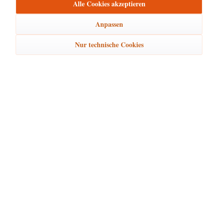
Alle Cookies akzeptieren
Hubrig Winterkinder - Bergmann mit
1x
32,00 €
Standarte
Anpassen
Total:
120,85 €
Nur technische Cookies
In den
Warenkorb
Beschreibung
Erscheinungsjahr 2019 Höhe dieser Hubrig Figur: 9cm Warnhinweise
und...
mehr
Hersteller
mehr
Bewertungen
1
Bewertungen lesen, schreiben und diskutieren...
mehr