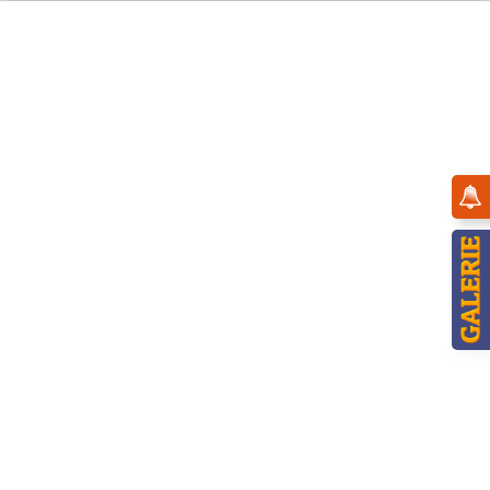
Menü
Übersicht
Winterkinder
Hubrig Winterkinder - Bergmannsaufzug im
Starter-Set
(
1
)