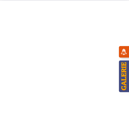
Menü
Übersicht
Räucherwichtel
Hubrig Räucherwichtel Schneemann mit
Teelicht