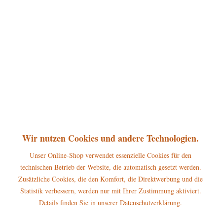
360°
59,00 € *
inkl. MwSt.
zzgl. Versandkosten
sofort lieferbar, Versand innerhalb 1-3 Werktage
In den
Warenkorb
Merken
Bewerten
Artikel-Nr.:
105h1102
Wir nutzen Cookies und andere Technologien.
P
Jetzt
Bonuspunkte sichern
Unser Online-Shop verwendet essenzielle Cookies für den
technischen Betrieb der Website, die automatisch gesetzt werden.
Beschreibung
Zusätzliche Cookies, die den Komfort, die Direktwerbung und die
Statistik verbessern, werden nur mit Ihrer Zustimmung aktiviert.
Maße der Figur: 17 x 15cm Der Hubrig Räucherwichtel Schneemann
mit Teelicht gehört zum großen...
mehr
Details finden Sie in unserer Datenschutzerklärung.