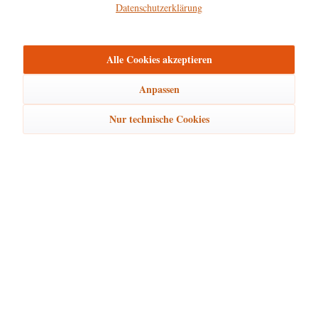
Datenschutzerklärung
Hersteller
mehr
Alle Cookies akzeptieren
Bewertungen
0
Bewertungen lesen, schreiben und diskutieren...
mehr
Anpassen
Nur technische Cookies
Ähnliche Artikel
Kunden kauften auch
Kunden haben sich ebenfalls angesehen
Hubrig Laden Service
Hubrig Laden Infos
Hubrig Laden Links