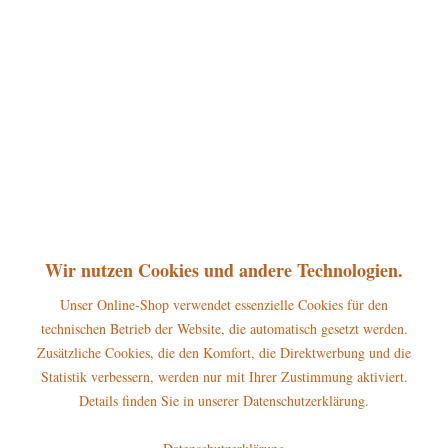
10,00 € *
inkl. MwSt.
zzgl. Versandkosten
sofort lieferbar, Versand innerhalb 1-3 Werktage
In den
Warenkorb
Merken
Bewerten
Artikel-Nr.:
599-6008
P
Wir nutzen Cookies und andere Technologien.
Jetzt
Bonuspunkte sichern
Unser Online-Shop verwendet essenzielle Cookies für den
technischen Betrieb der Website, die automatisch gesetzt werden.
Beschreibung
Zusätzliche Cookies, die den Komfort, die Direktwerbung und die
Glühlampenersatz für HUBRIG Lichterengel und Schwibbögen mit
Statistik verbessern, werden nur mit Ihrer Zustimmung aktiviert.
Steckernetzteil. Lieferung: 10...
mehr
Details finden Sie in unserer Datenschutzerklärung.
Hersteller