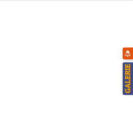
Menü
Übersicht
Lämpchen / Trafos
Hubrig Glühlämpchen, Riffel 12V / 2W klar
10er Set