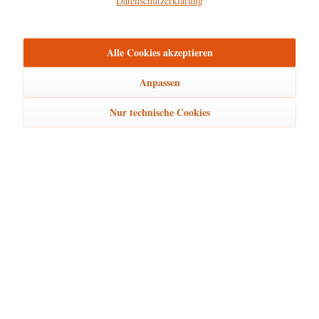
Datenschutzerklärung
mehr
Alle Cookies akzeptieren
Bewertungen
0
Bewertungen lesen, schreiben und diskutieren...
mehr
Anpassen
Ähnliche Artikel
Nur technische Cookies
Kunden kauften auch
Kunden haben sich ebenfalls angesehen
Hubrig Laden Service
Hubrig Laden Infos
Hubrig Laden Links
Hubrig Laden Newsletter