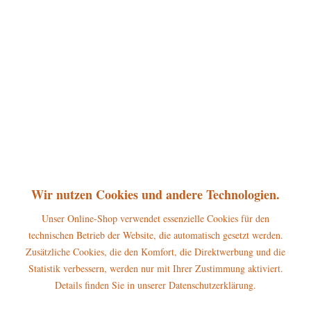
360°
75,00 € *
inkl. MwSt.
zzgl. Versandkosten
sofort lieferbar, Versand innerhalb 1-3 Werktage
In den
Warenkorb
Merken
Bewerten
Artikel-Nr.:
105h4010
Wir nutzen Cookies und andere Technologien.
P
Jetzt
Bonuspunkte sichern
Unser Online-Shop verwendet essenzielle Cookies für den
technischen Betrieb der Website, die automatisch gesetzt werden.
Beschreibung
Zusätzliche Cookies, die den Komfort, die Direktwerbung und die
Statistik verbessern, werden nur mit Ihrer Zustimmung aktiviert.
Erscheinungsjahr 2019 Höhe dieser Hubrig Figur: 20cm Warnhinweise
und...
mehr
Details finden Sie in unserer Datenschutzerklärung.