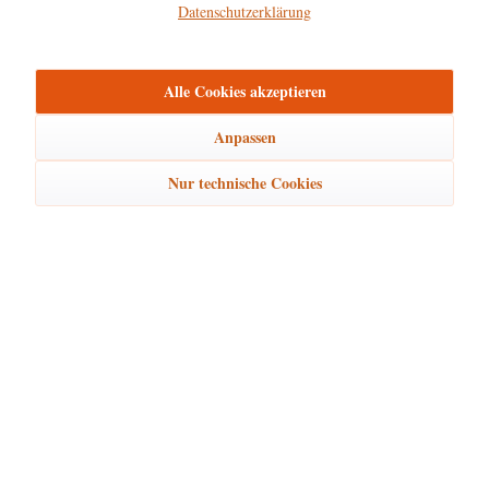
Datenschutzerklärung
Hersteller
mehr
Alle Cookies akzeptieren
Bewertungen
0
Bewertungen lesen, schreiben und diskutieren...
mehr
Anpassen
Nur technische Cookies
Ähnliche Artikel
Kunden kauften auch
Kunden haben sich ebenfalls angesehen
Hubrig Laden Service
Hubrig Laden Infos
Hubrig Laden Links