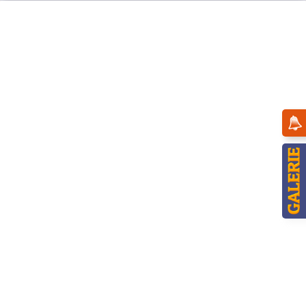
Menü
Übersicht
Winterkinder
Hubrig Räuchermann Winterkinder -
Lebkuchenhändlerin