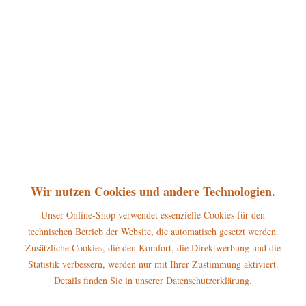
360°
75,00 € *
inkl. MwSt.
zzgl. Versandkosten
sofort lieferbar, Versand innerhalb 1-3 Werktage
In den
Warenkorb
Merken
Bewerten
Artikel-Nr.:
105h4001
Wir nutzen Cookies und andere Technologien.
P
Jetzt
Bonuspunkte sichern
Unser Online-Shop verwendet essenzielle Cookies für den
technischen Betrieb der Website, die automatisch gesetzt werden.
Beschreibung
Zusätzliche Cookies, die den Komfort, die Direktwerbung und die
Statistik verbessern, werden nur mit Ihrer Zustimmung aktiviert.
Höhe der Figur: 20cm Das Hubrig Räuchermännchen Weihnachtsmann
gehört zum großen...
mehr
Details finden Sie in unserer Datenschutzerklärung.