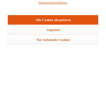
Datenschutzerklärung
Hersteller
mehr
Alle Cookies akzeptieren
Bewertungen
0
Bewertungen lesen, schreiben und diskutieren...
mehr
Anpassen
Nur technische Cookies
Ähnliche Artikel
Kunden kauften auch
Kunden haben sich ebenfalls angesehen
Hubrig Laden Service
Hubrig Laden Infos
Hubrig Laden Links