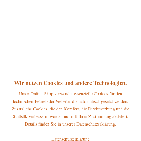
Dieser Artikel steht derzeit nicht zur Verfügung!
13,50 € *
inkl. MwSt.
zzgl. Versandkosten
Lieferzeit ca. 5 Tage
Merken
Bewerten
Artikel-Nr.:
140h1002
P
Jetzt
Bonuspunkte sichern
Wir nutzen Cookies und andere Technologien.
Unser Online-Shop verwendet essenzielle Cookies für den
technischen Betrieb der Website, die automatisch gesetzt werden.
Beschreibung
Zusätzliche Cookies, die den Komfort, die Direktwerbung und die
Höhe dieses Hubrig-Baumbehangs: 10cm Warnhinweise und
Statistik verbessern, werden nur mit Ihrer Zustimmung aktiviert.
Sicherheitsinformationen: Dieses...
mehr
Details finden Sie in unserer Datenschutzerklärung.
Hersteller
Datenschutzerklärung