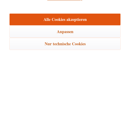
mehr
Bewertungen
0
Alle Cookies akzeptieren
Bewertungen lesen, schreiben und diskutieren...
mehr
Anpassen
Ähnliche Artikel
Nur technische Cookies
Kunden kauften auch
Kunden haben sich ebenfalls angesehen
Hubrig Laden Service
Hubrig Laden Infos
Hubrig Laden Links
Hubrig Laden Newsletter