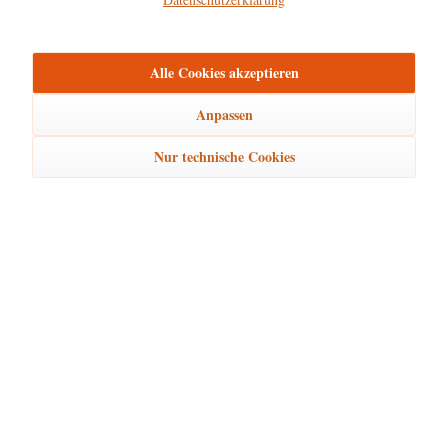
mehr
Bewertungen
0
Alle Cookies akzeptieren
Bewertungen lesen, schreiben und diskutieren...
mehr
Anpassen
Ähnliche Artikel
Nur technische Cookies
Kunden kauften auch
Kunden haben sich ebenfalls angesehen
Hubrig Laden Service
Hubrig Laden Infos
Hubrig Laden Links
Hubrig Laden Newsletter