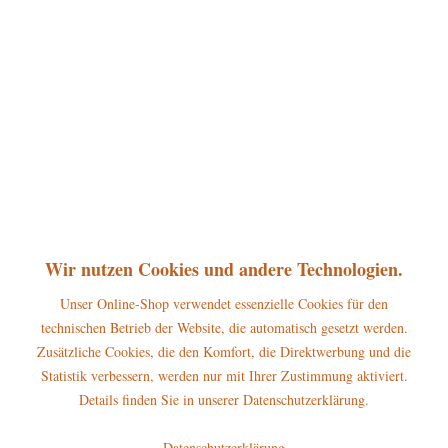
360°
28,95 € *
inkl. MwSt.
zzgl. Versandkosten
sofort lieferbar, Versand innerhalb 1-3 Werktage
In den
Warenkorb
Merken
Bewerten
Artikel-Nr.:
110h0021
P
Wir nutzen Cookies und andere Technologien.
Jetzt
Bonuspunkte sichern
Unser Online-Shop verwendet essenzielle Cookies für den
technischen Betrieb der Website, die automatisch gesetzt werden.
Beschreibung
Zusätzliche Cookies, die den Komfort, die Direktwerbung und die
Höhe der Figur: 9cm Die Hubrig Miniatur Bergmann Posaune gehört
Statistik verbessern, werden nur mit Ihrer Zustimmung aktiviert.
zum großen...
mehr
Details finden Sie in unserer Datenschutzerklärung.
Hersteller
Datenschutzerklärung