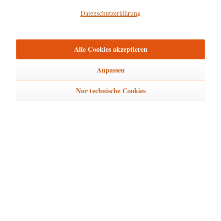
Datenschutzerklärung
Alle Cookies akzeptieren
Anpassen
Nur technische Cookies
Hubrig Winterkinder - Himmelskind - Sternchen...
Höhe: ca. 6,5cm
28,95 € *