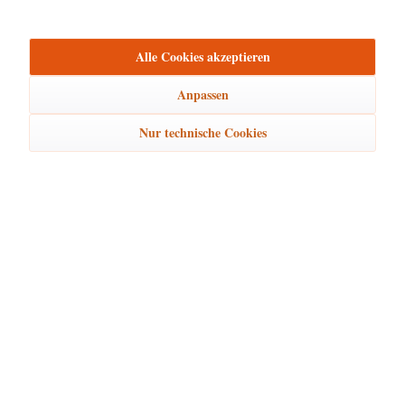
Hersteller
mehr
Alle Cookies akzeptieren
Bewertungen
0
Anpassen
Bewertungen lesen, schreiben und diskutieren...
mehr
Nur technische Cookies
Ähnliche Artikel
Kunden kauften auch
Hubrig Laden Service
Hubrig Laden Infos
Hubrig Laden Links
Hubrig Laden Newsletter