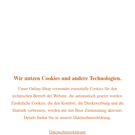
360°
10,00 € *
inkl. MwSt.
zzgl. Versandkosten
sofort lieferbar, Versand innerhalb 1-3 Werktage
In den
Warenkorb
Merken
Bewerten
Artikel-Nr.:
102h0006-03
Wir nutzen Cookies und andere Technologien.
P
Jetzt
Bonuspunkte sichern
Unser Online-Shop verwendet essenzielle Cookies für den
technischen Betrieb der Website, die automatisch gesetzt werden.
Zusätzliche Cookies, die den Komfort, die Direktwerbung und die
Beschreibung
Statistik verbessern, werden nur mit Ihrer Zustimmung aktiviert.
Ersatzflügelkopf für Hubrig-Weihnachtsstube-Pyramide Warnhinweise
Details finden Sie in unserer Datenschutzerklärung.
und...
mehr
Datenschutzerklärung