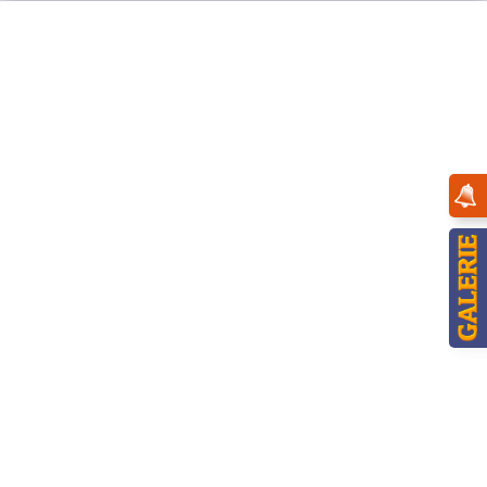
Menü
Übersicht
Pyramiden-Ersatzteile
Hubrig Flügelkopf für Weihnachtsstube-
Pyramide