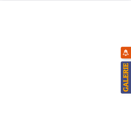
Menü
Produkte von Crottendorder Räucherkerzen GmbH
Hersteller:
Crottendorfer Räucherkerzen GmbH
Am Gewerbegebiet 11
09474 Crottendorf, Deutschland
Verantwortliche Person:
Crottendorfer Räucherkerzen GmbH
Am Gewerbegebiet 11
09474 Crottendorf, Deutschland
E-Mail:
info@crottendorfer-raeucherkerzen.de